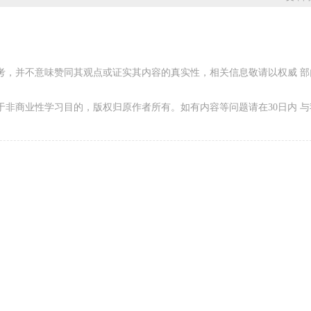
考，并不意味赞同其观点或证实其内容的真实性，相关信息敬请以权威 部
非商业性学习目的，版权归原作者所有。如有内容等问题请在30日内 与
匆匆那年，我们一起走过的
档）
录取：
武汉
匆匆那年，我们一起走过
那年，我们一起走过20
只是一个简简单单画画的
一个让人成长，让人实
方，更是一个永远属于我
家庭！...