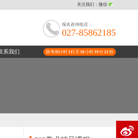
关注我们：微信
报名咨询电话：
027-85862185
联系我们
联考倒计时
115
天
1
0
小时
1
9
分
2
1
秒