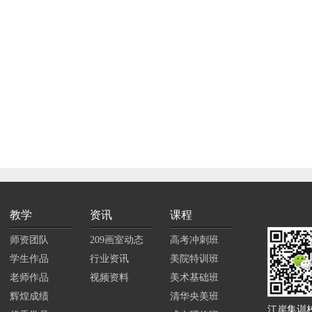
查看详情
209每一方寸土都记录着你
分档）
录取：
中央美
彭瓒宇是一个非常优秀阳
孩子父亲在来209画室
术集训机构进行了解对比
教学
资讯
课程
我们的专业老师和教学管
抱着试一试的态度，和孩
师资团队
209画室动态
高考冲刺班
择了209画...
学生作品
行业资讯
美院特训班
查看详情
老师作品
视频资料
美术基础班
辉煌成绩
清华央美班
江岸集训校区戴