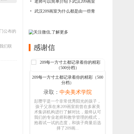
老师可以简单介绍下武汉209画室
武汉209画室为什么都是由一些青
门公布的
感谢信
我们联
画室（500分
209每一方寸土都记录着你的精彩（500
年轻自信的
分档）
大学
录取：
中央美术学院
录
的画室匆匆
彭瓒宇是一个非常优秀阳光的孩子，
少年振衣
9画室，这不
孩子父亲在来209画室前曾在多家美
目，亦是
地方，也是
术集训机构进行了解对比，最终认可
的你，自
现梦想的地
我们的专业老师和教学管理的模式，
们自己的大
抱着试一试的态度，和孩子商量后选
择了209画...