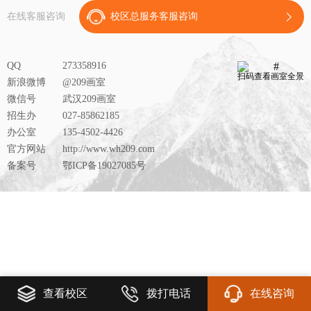
在线客服咨询
校区总服务客服咨询
QQ
273358916
扫码查看画室全景
新浪微博
@209画室
微信号
武汉209画室
招生办
027-85862185
办公室
135-4502-4426
官方网站
http://www.wh209.com
备案号
鄂ICP备19027085号
查看校区
拨打电话
在线咨询