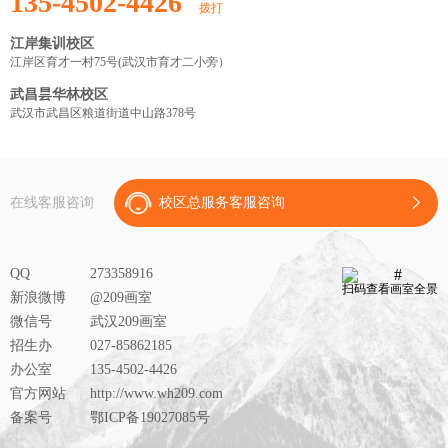
135-4502-4426
拨打
江岸集训校区
江岸区育才一村75号(武汉市育才二小旁）
武昌昙华林校区
武汉市武昌区粮道街道中山路378号
在线客服咨询
校区总服务客服咨询
QQ
273358916
扫码查看画室全景
新浪微博
@209画室
微信号
武汉209画室
招生办
027-85862185
办公室
135-4502-4426
官方网站
http://www.wh209.com
备案号
鄂ICP备19027085号