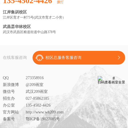
135-4502-4426
拨打
江岸集训校区
江岸区育才一村75号(武汉市育才二小旁）
武昌昙华林校区
武汉市武昌区粮道街道中山路378号
在线客服咨询
校区总服务客服咨询
QQ
273358916
扫码查看画室全景
新浪微博
@209画室
微信号
武汉209画室
招生办
027-85862185
办公室
135-4502-4426
官方网站
http://www.wh209.com
备案号
鄂ICP备19027085号