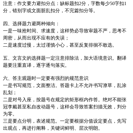
注意：作文要力避扣分点：缺标题扣2分，字数每少50字扣1
分，错别字或文面脏乱扣分，不完篇扣分等。
四、选择题力避两种倾向：
一是一味抢时间、求速度，这样势必导致审题不严，思考不
周密，从而出现不应有的失误；
二是速度过慢，太过谨慎小心，甚至反复徘徊不敢选。
五、文言文的选择题一定注意排除法，加大语境意识。翻译
题要注重直译，逐字逐句落实。
六、答主观题时一定要有强烈的规范意识
一是书写规范，文面整洁。答题卡上不允许书写潦草，乱涂
乱划；
二是对号入座，按题号在规定的矩形框内作答。绝对不能张
冠李戴甚至私自改动题号，这样会导致答案扫描无效，判分
为零。
三是要点分明，表述规范。一定要根据分值设定要点，先写
出观点，再进行阐释，关键词鲜明、层次明朗。