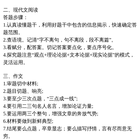
二、现代文阅读
答题步骤：
1.认真读懂题干，利用好题干中包含的信息揭示，快速确定答
题范围。
2.查语境。记清“字不离句，句不离段，段不离篇”。
3.看赋分，配答案。切记答案要点化，要点序号化。
4.探究题注意“观点+理论论据+文本论据+现实论据”的模式，
灵活运用。
三、作文
1.审题切中材料;
2.题目切题、响亮;
3.要至少三次点题，“三点成一线”;
4.要引用二三句名人名言，增加论证力量;
5.要运用两三个整句，增强文章的奔放气势;
6.材料要做到新鲜典型;
7.结尾要么点题，卒章显志；要么描写抒情，言有尽而意无
穷。