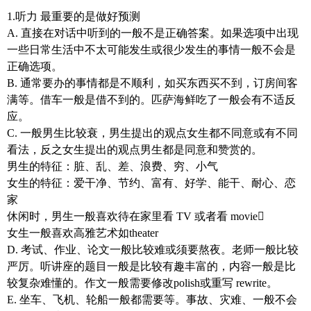
1.听力 最重要的是做好预测
A. 直接在对话中听到的一般不是正确答案。如果选项中出现
一些日常生活中不太可能发生或很少发生的事情一般不会是
正确选项。
B. 通常要办的事情都是不顺利，如买东西买不到，订房间客
满等。借车一般是借不到的。匹萨海鲜吃了一般会有不适反
应。
C. 一般男生比较衰，男生提出的观点女生都不同意或有不同
看法，反之女生提出的观点男生都是同意和赞赏的。
男生的特征：脏、乱、差、浪费、穷、小气
女生的特征：爱干净、节约、富有、好学、能干、耐心、恋
家
休闲时，男生一般喜欢待在家里看 TV 或者看 movie
女生一般喜欢高雅艺术如theater
D. 考试、作业、论文一般比较难或须要熬夜。老师一般比较
严厉。听讲座的题目一般是比较有趣丰富的，内容一般是比
较复杂难懂的。作文一般需要修改polish或重写 rewrite。
E. 坐车、飞机、轮船一般都需要等。事故、灾难、一般不会