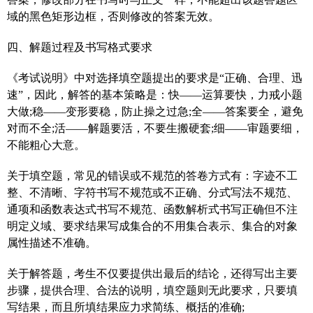
域的黑色矩形边框，否则修改的答案无效。
四、解题过程及书写格式要求
《考试说明》中对选择填空题提出的要求是“正确、合理、迅
速”，因此，解答的基本策略是：快——运算要快，力戒小题
大做;稳——变形要稳，防止操之过急;全——答案要全，避免
对而不全;活——解题要活，不要生搬硬套;细——审题要细，
不能粗心大意。
关于填空题，常见的错误或不规范的答卷方式有：字迹不工
整、不清晰、字符书写不规范或不正确、分式写法不规范、
通项和函数表达式书写不规范、函数解析式书写正确但不注
明定义域、要求结果写成集合的不用集合表示、集合的对象
属性描述不准确。
关于解答题，考生不仅要提供出最后的结论，还得写出主要
步骤，提供合理、合法的说明，填空题则无此要求，只要填
写结果，而且所填结果应力求简练、概括的准确;