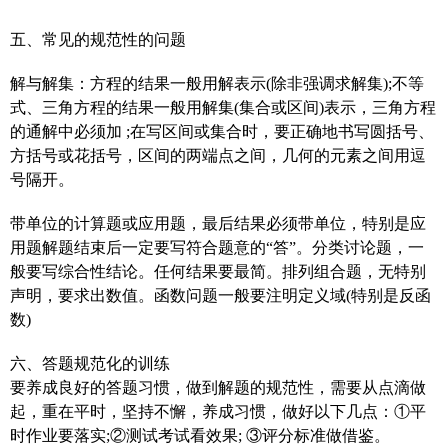
五、常见的规范性的问题
解与解集：方程的结果一般用解表示(除非强调求解集);不等
式、三角方程的结果一般用解集(集合或区间)表示，三角方程
的通解中必须加 ;在写区间或集合时，要正确地书写圆括号、
方括号或花括号，区间的两端点之间，几何的元素之间用逗
号隔开。
带单位的计算题或应用题，最后结果必须带单位，特别是应
用题解题结束后一定要写符合题意的“答”。分类讨论题，一
般要写综合性结论。任何结果要最简。排列组合题，无特别
声明，要求出数值。函数问题一般要注明定义域(特别是反函
数)
六、答题规范化的训练
要养成良好的答题习惯，做到解题的规范性，需要从点滴做
起，重在平时，坚持不懈，养成习惯，做好以下几点：①平
时作业要落实;②测试考试看效果; ③评分标准做借鉴。