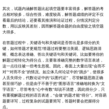
其次，试题内涵解答题比起填空题要丰富得多，解答题的考
点相对较多，综合性强，难度较高，解答题成绩的评定不仅
看最后的结论，还要看其推演和论证过程，分情况判定分
数，用以反映其差别，因而解答题命题的自由度较之填空题
大得多。
在答题过程中，关键语句和关键词是否答出是多得分的关
键，如何答题才更规范?答题过程要整洁美观、逻辑思路清
晰、概念表达准确、答出关键语句和关键词。比如要将你的
解题过程转化为得分点，主要靠准确完整的数学语言表述，
这一点往往被一些考生忽视。因此，卷面上大量出现“会而不
对”“对而不全”的情况。如立体几何论证中的“跳步”，使很多
人丢失得分，代数论证中的“以图代证”，尽管解题思路正确
甚至很巧妙，但是由于不善于把“图形语言”准确地转换为“文
字语言”，尽管考生“心中有数”却说不清楚，因此得分少，只
有重视解题过程的语言表述，“会做”的题才能“得分”。对容易
题要详写，过程复杂的试题要简写，答题时要会把握得分
点。