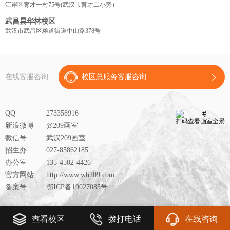
江岸区育才一村75号(武汉市育才二小旁）
武昌昙华林校区
武汉市武昌区粮道街道中山路378号
在线客服咨询
校区总服务客服咨询
QQ
273358916
扫码查看画室全景
新浪微博
@209画室
微信号
武汉209画室
招生办
027-85862185
办公室
135-4502-4426
官方网站
http://www.wh209.com
备案号
鄂ICP备19027085号
查看校区
拨打电话
在线咨询